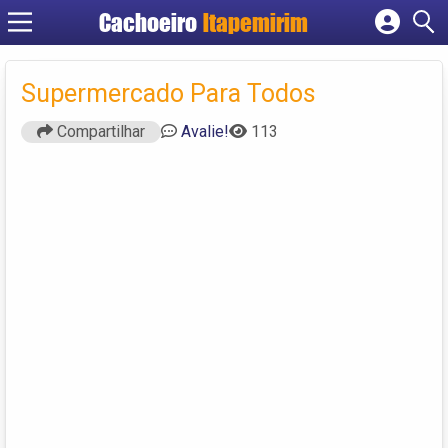
Cachoeiro
Itapemirim
Cadastrar empresa
Fazer login
Supermercado Para Todos
Criar conta
Compartilhar
Avalie!
113