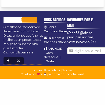
CACHOEIRO
ITAPEMIRIM
LINKS RÁPIDOS
NOVIDADES POR E-
MAIL
O melhor de Cachoeiro de
Sobre
Itapemirim num só lugar!
CachoeiroItapemirim.com.br
Receba grátis as
Dicas, onde ir, o que fazer, as
principais notícias,
Fale com o
melhores empresas, locais,
dicas e promoções
CachoeiroItapemirim.com.br
serviços e muito mais no
guia Encontra
ANUNCIE
:
CachoeiroItapemirim.
Com
destaque
|
Grátis
Termos
|
Privacidade
|
Sitemap
Criado com
e
pelo time do EncontraBrasil