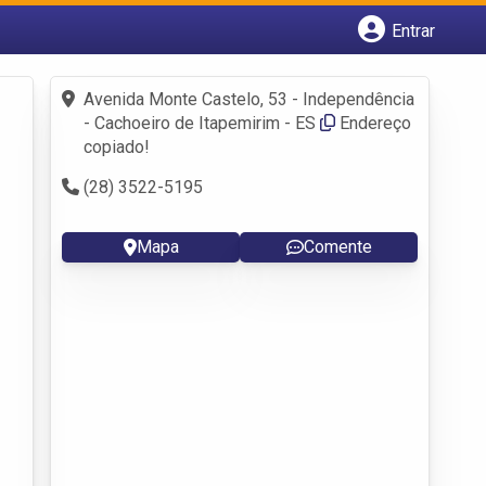
Entrar
Cadastrar empresa
Fazer login
Avenida Monte Castelo, 53 - Independência
Criar conta
- Cachoeiro de Itapemirim - ES
Endereço
copiado!
(28) 3522-5195
Mapa
Comente