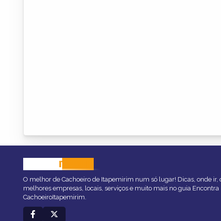
CACHOEIRO
ITAPEMIRIM
O melhor de Cachoeiro de Itapemirim num só lugar! Dicas, onde ir, o
melhores empresas, locais, serviços e muito mais no guia Encontra
CachoeiroItapemirim.