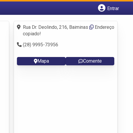
Entrar
Cadastrar empresa
Fazer login
Rua Dr. Deolindo, 216, Baiminas
Endereço
Criar conta
copiado!
(28) 9995-73956
Mapa
Comente