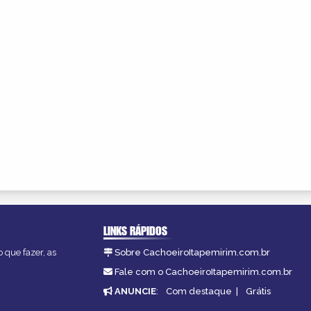
LINKS RÁPIDOS
 que fazer, as
Sobre CachoeiroItapemirim.com.br
Fale com o CachoeiroItapemirim.com.br
ANUNCIE
:
Com destaque
|
Grátis