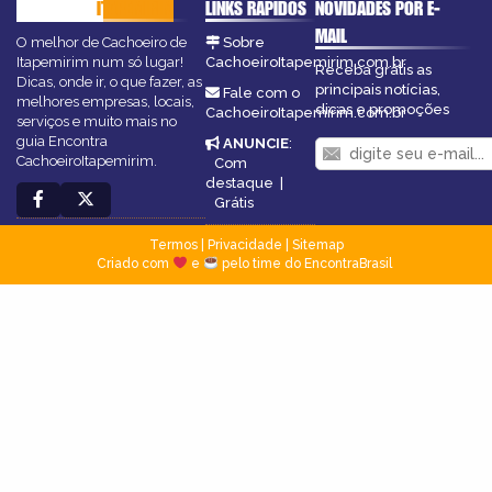
CACHOEIRO
ITAPEMIRIM
LINKS RÁPIDOS
NOVIDADES POR E-
MAIL
O melhor de Cachoeiro de
Sobre
Itapemirim num só lugar!
CachoeiroItapemirim.com.br
Receba grátis as
Dicas, onde ir, o que fazer, as
principais notícias,
Fale com o
melhores empresas, locais,
dicas e promoções
CachoeiroItapemirim.com.br
serviços e muito mais no
guia Encontra
ANUNCIE
:
CachoeiroItapemirim.
Com
destaque
|
Grátis
Termos
|
Privacidade
|
Sitemap
Criado com
e
pelo time do EncontraBrasil