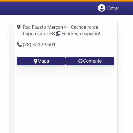
Entrar
Cadastrar empresa
Fazer login
Rua Fausto Merçon 4 - Cachoeiro de
Criar conta
Itapemirim - ES
Endereço copiado!
(28) 3517-9501
Mapa
Comente