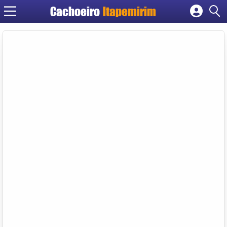
Cachoeiro
Itapemirim
Cadastrar empresa
Fazer login
Criar conta