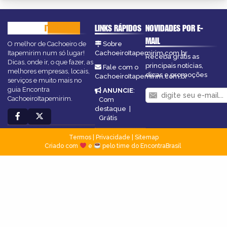
CACHOEIRO
ITAPEMIRIM
LINKS RÁPIDOS
NOVIDADES POR E-
MAIL
O melhor de Cachoeiro de
Sobre
Itapemirim num só lugar!
CachoeiroItapemirim.com.br
Receba grátis as
Dicas, onde ir, o que fazer, as
principais notícias,
Fale com o
melhores empresas, locais,
dicas e promoções
CachoeiroItapemirim.com.br
serviços e muito mais no
guia Encontra
ANUNCIE
:
CachoeiroItapemirim.
Com
destaque
|
Grátis
Termos
|
Privacidade
|
Sitemap
Criado com
e
pelo time do EncontraBrasil