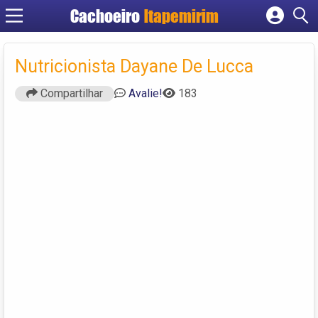
Cachoeiro
Itapemirim
Cadastrar empresa
Fazer login
Nutricionista Dayane De Lucca
Criar conta
Compartilhar
Avalie!
183