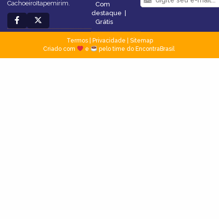
CachoeiroItapemirim.
Com
destaque
|
Grátis
Termos
|
Privacidade
|
Sitemap
Criado com
e
pelo time do EncontraBrasil