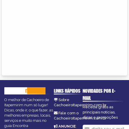
CACHOEIRO
ITAPEMIRIM
LINKS RÁPIDOS
NOVIDADES POR E-
MAIL
O melhor de Cachoeiro de
Sobre
Itapemirim num só lugar!
CachoeiroItapemirim.com.br
Receba grátis as
Dicas, onde ir, o que fazer, as
principais notícias,
Fale com o
melhores empresas, locais,
dicas e promoções
CachoeiroItapemirim.com.br
serviços e muito mais no
guia Encontra
ANUNCIE
: