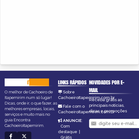
CACHOEIRO
ITAPEMIRIM
LINKS RÁPIDOS
NOVIDADES POR E-
MAIL
O melhor de Cachoeiro de
Sobre
Itapemirim num só lugar!
CachoeiroItapemirim.com.br
Receba grátis as
Dicas, onde ir, o que fazer, as
principais notícias,
Fale com o
melhores empresas, locais,
dicas e promoções
CachoeiroItapemirim.com.br
serviços e muito mais no
guia Encontra
ANUNCIE
:
CachoeiroItapemirim.
Com
destaque
|
Grátis