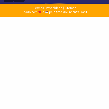
Termos
|
Privacidade
|
Sitemap
Criado com
e
pelo time do EncontraBrasil