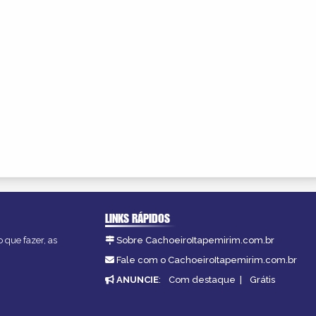
LINKS RÁPIDOS
 que fazer, as
Sobre CachoeiroItapemirim.com.br
Fale com o CachoeiroItapemirim.com.br
ANUNCIE
:
Com destaque
|
Grátis