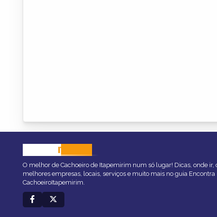
CACHOEIRO
ITAPEMIRIM
O melhor de Cachoeiro de Itapemirim num só lugar! Dicas, onde ir, o
melhores empresas, locais, serviços e muito mais no guia Encontra
CachoeiroItapemirim.