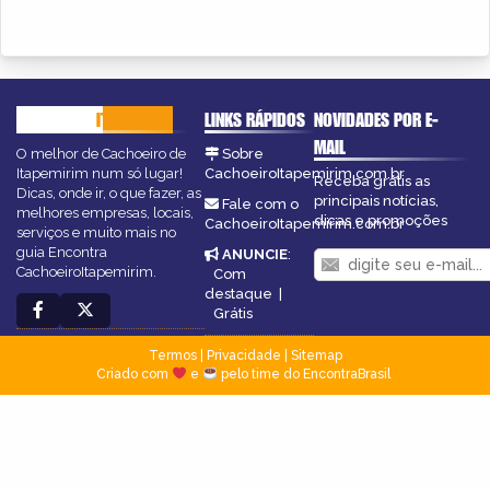
CACHOEIRO
ITAPEMIRIM
LINKS RÁPIDOS
NOVIDADES POR E-
MAIL
O melhor de Cachoeiro de
Sobre
Itapemirim num só lugar!
CachoeiroItapemirim.com.br
Receba grátis as
Dicas, onde ir, o que fazer, as
principais notícias,
Fale com o
melhores empresas, locais,
dicas e promoções
CachoeiroItapemirim.com.br
serviços e muito mais no
guia Encontra
ANUNCIE
:
CachoeiroItapemirim.
Com
destaque
|
Grátis
Termos
|
Privacidade
|
Sitemap
Criado com
e
pelo time do EncontraBrasil