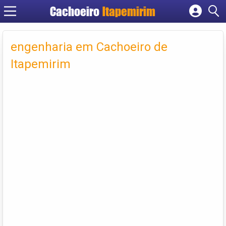
Cachoeiro
Itapemirim
Cadastrar empresa
Fazer login
engenharia em Cachoeiro de
Criar conta
Itapemirim