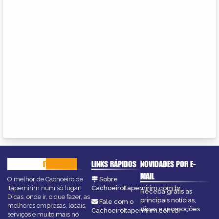
CACHOEIRO
ITAPEMIRIM
LINKS RÁPIDOS
NOVIDADES POR E-
MAIL
O melhor de Cachoeiro de
Sobre
Itapemirim num só lugar!
CachoeiroItapemirim.com.br
Receba grátis as
Dicas, onde ir, o que fazer, as
principais notícias,
Fale com o
melhores empresas, locais,
dicas e promoções
CachoeiroItapemirim.com.br
serviços e muito mais no