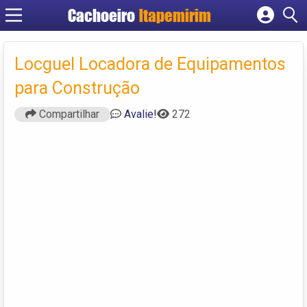
Cachoeiro
Itapemirim
Cadastrar empresa
Fazer login
Locguel Locadora de Equipamentos
Criar conta
para Construção
Compartilhar
Avalie!
272