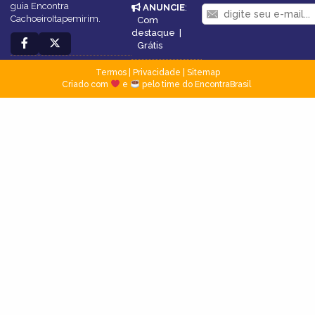
guia Encontra
ANUNCIE
:
CachoeiroItapemirim.
Com
destaque
|
Grátis
Termos
|
Privacidade
|
Sitemap
Criado com
e
pelo time do EncontraBrasil