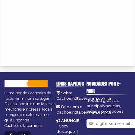
CACHOEIRO
ITAPEMIRIM
LINKS RÁPIDOS
NOVIDADES POR E-
MAIL
O melhor de Cachoeiro de
Sobre
Itapemirim num só lugar!
CachoeiroItapemirim.com.br
Receba grátis as
Dicas, onde ir, o que fazer, as
principais notícias,
Fale com o
melhores empresas, locais,
dicas e promoções
CachoeiroItapemirim.com.br
serviços e muito mais no
guia Encontra
ANUNCIE
:
CachoeiroItapemirim.
Com
destaque
|