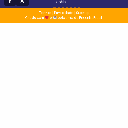
Grátis
Termos
|
Privacidade
|
Sitemap
Criado com
e
pelo time do EncontraBrasil