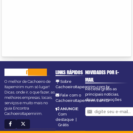
CACHOEIRO
ITAPEMIRIM
LINKS RÁPIDOS
NOVIDADES POR E-
MAIL
O melhor de Cachoeiro de
Sobre
Itapemirim num só lugar!
CachoeiroItapemirim.com.br
Receba grátis as
Dicas, onde ir, o que fazer, as
principais notícias,
Fale com o
melhores empresas, locais,
dicas e promoções
CachoeiroItapemirim.com.br
serviços e muito mais no
guia Encontra
ANUNCIE
:
CachoeiroItapemirim.
Com
destaque
|
Grátis