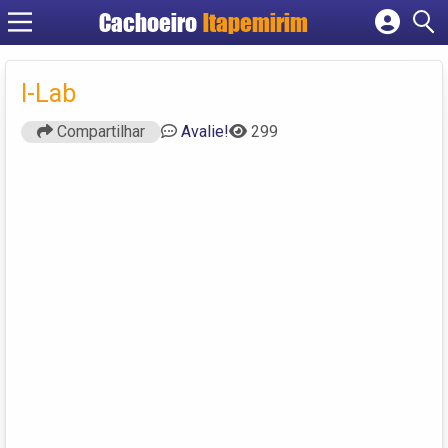
Cachoeiro
Itapemirim
Cadastrar empresa
Fazer login
I-Lab
Criar conta
Compartilhar
Avalie!
299