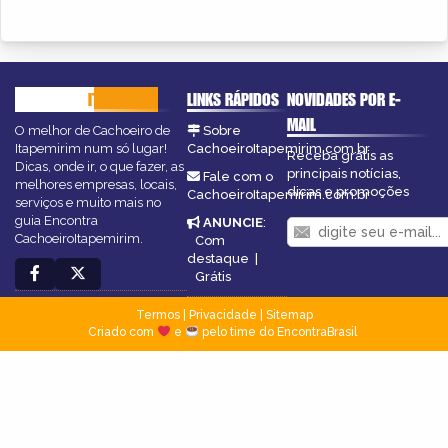
CACHOEIRO
ITAPEMIRIM
LINKS RÁPIDOS
NOVIDADES POR E-
MAIL
O melhor de Cachoeiro de
Sobre
Itapemirim num só lugar!
CachoeiroItapemirim.com.br
Receba grátis as
Dicas, onde ir, o que fazer, as
principais notícias,
Fale com o
melhores empresas, locais,
dicas e promoções
CachoeiroItapemirim.com.br
serviços e muito mais no
guia Encontra
ANUNCIE
:
CachoeiroItapemirim.
Com
destaque
|
Grátis
Termos
|
Privacidade
|
Sitemap
Criado com
e
pelo time do EncontraBrasil