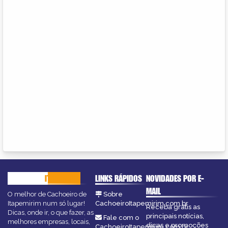
CACHOEIRO
ITAPEMIRIM
LINKS RÁPIDOS
NOVIDADES POR E-
MAIL
O melhor de Cachoeiro de
Sobre
Itapemirim num só lugar!
CachoeiroItapemirim.com.br
Receba grátis as
Dicas, onde ir, o que fazer, as
principais notícias,
Fale com o
melhores empresas, locais,
dicas e promoções
CachoeiroItapemirim.com.br