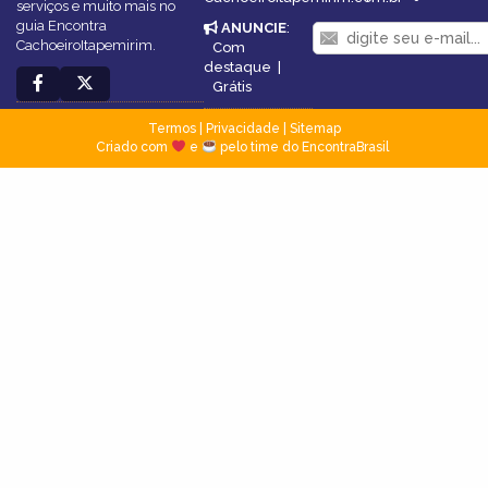
serviços e muito mais no
guia Encontra
ANUNCIE
:
CachoeiroItapemirim.
Com
destaque
|
Grátis
Termos
|
Privacidade
|
Sitemap
Criado com
e
pelo time do EncontraBrasil