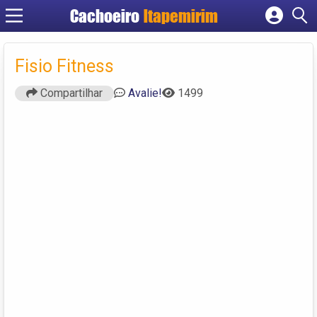
Cachoeiro
Itapemirim
Cadastrar empresa
Fazer login
Fisio Fitness
Criar conta
Compartilhar
Avalie!
1499