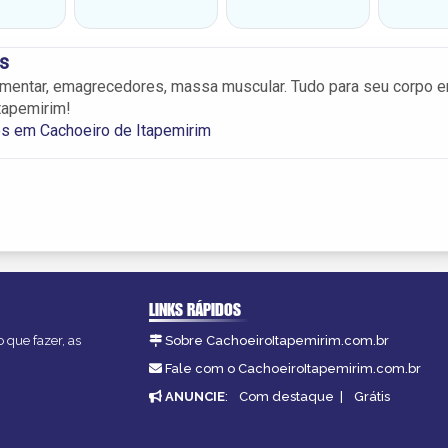
ss
imentar, emagrecedores, massa muscular. Tudo para seu corpo 
tapemirim!
s em Cachoeiro de Itapemirim
LINKS RÁPIDOS
 que fazer, as
Sobre CachoeiroItapemirim.com.br
Fale com o CachoeiroItapemirim.com.br
ANUNCIE
:
Com destaque
|
Grátis