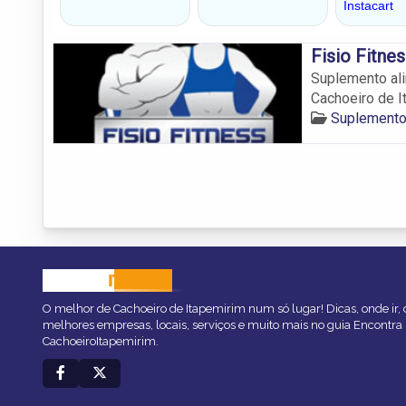
Fisio Fitne
Suplemento al
Cachoeiro de I
Suplemento
CACHOEIRO
ITAPEMIRIM
O melhor de Cachoeiro de Itapemirim num só lugar! Dicas, onde ir, o
melhores empresas, locais, serviços e muito mais no guia Encontra
CachoeiroItapemirim.