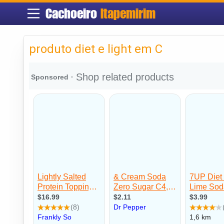
Cachoeiro
Itapemirim
produto diet e light em C