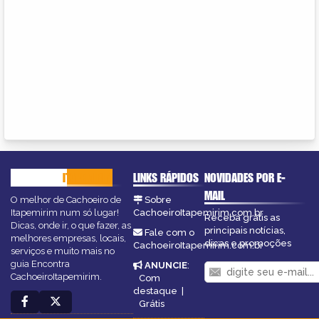
CACHOEIRO
ITAPEMIRIM
LINKS RÁPIDOS
NOVIDADES POR E-
MAIL
O melhor de Cachoeiro de
Sobre
Itapemirim num só lugar!
CachoeiroItapemirim.com.br
Receba grátis as
Dicas, onde ir, o que fazer, as
principais notícias,
Fale com o
melhores empresas, locais,
dicas e promoções
CachoeiroItapemirim.com.br
serviços e muito mais no
guia Encontra
ANUNCIE
:
CachoeiroItapemirim.
Com
destaque
|
Grátis