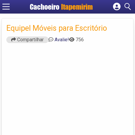
Cachoeiro
Itapemirim
Cadastrar empresa
Fazer login
Equipel Móveis para Escritório
Criar conta
Compartilhar
Avalie!
756