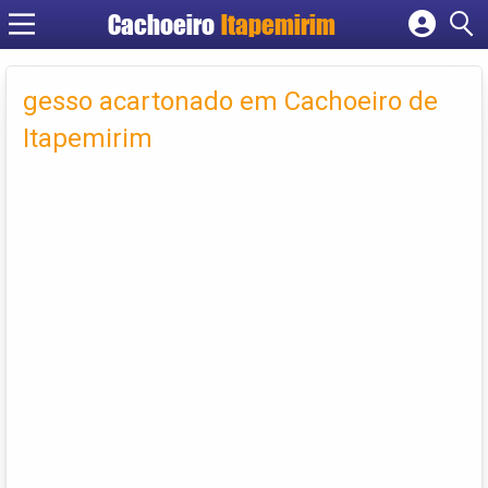
Cachoeiro
Itapemirim
Cadastrar empresa
Fazer login
gesso acartonado em Cachoeiro de
Criar conta
Itapemirim