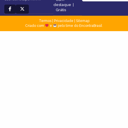
destaque
|
Grátis
Termos
|
Privacidade
|
Sitemap
Criado com
e
pelo time do EncontraBrasil