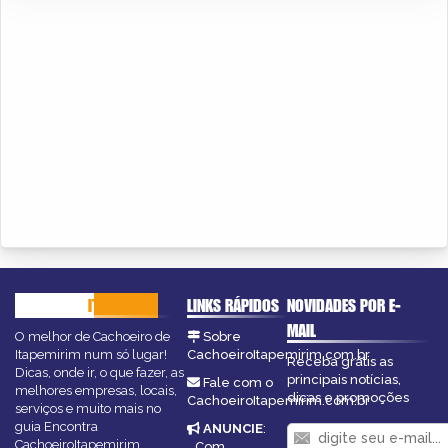
CACHOEIRO
ITAPEMIRIM
LINKS RÁPIDOS
NOVIDADES POR E-
MAIL
O melhor de Cachoeiro de
Sobre
Itapemirim num só lugar!
CachoeiroItapemirim.com.br
Receba grátis as
Dicas, onde ir, o que fazer, as
principais notícias,
Fale com o
melhores empresas, locais,
dicas e promoções
CachoeiroItapemirim.com.br
serviços e muito mais no
guia Encontra
ANUNCIE
:
CachoeiroItapemirim.
Com