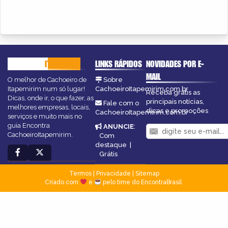
CACHOEIRO
ITAPEMIRIM
LINKS RÁPIDOS
NOVIDADES POR E-
MAIL
O melhor de Cachoeiro de
Sobre
Itapemirim num só lugar!
CachoeiroItapemirim.com.br
Receba grátis as
Dicas, onde ir, o que fazer, as
principais notícias,
Fale com o
melhores empresas, locais,
dicas e promoções
CachoeiroItapemirim.com.br
serviços e muito mais no
guia Encontra
ANUNCIE
:
CachoeiroItapemirim.
Com
destaque
|
Grátis
Termos
|
Privacidade
|
Sitemap
Criado com
e
pelo time do EncontraBrasil