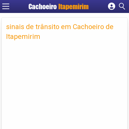
Cachoeiro
Itapemirim
Cadastrar empresa
Fazer login
sinais de trânsito em Cachoeiro de
Criar conta
Itapemirim