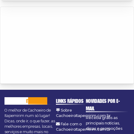
CACHOEIRO
ITAPEMIRIM
LINKS RÁPIDOS
NOVIDADES POR E-
MAIL
O melhor de Cachoeiro de
Sobre
Itapemirim num só lugar!
CachoeiroItapemirim.com.br
Receba grátis as
Dicas, onde ir, o que fazer, as
principais notícias,
Fale com o
melhores empresas, locais,
dicas e promoções
CachoeiroItapemirim.com.br
serviços e muito mais no