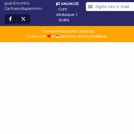
guia Encontra
ANUNCIE
:
CachoeiroItapemirim.
Com
destaque
|
Grátis
Termos
|
Privacidade
|
Sitemap
Criado com
e
pelo time do EncontraBrasil