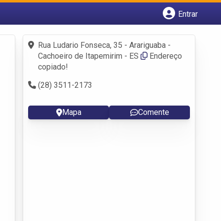
Entrar
Cadastrar empresa
Fazer login
Rua Ludario Fonseca, 35 - Arariguaba -
Criar conta
Cachoeiro de Itapemirim - ES
Endereço
copiado!
(28) 3511-2173
Mapa
Comente