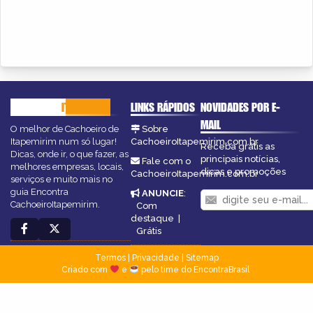
CACHOEIRO
ITAPEMIRIM
LINKS RÁPIDOS
NOVIDADES POR E-
MAIL
O melhor de Cachoeiro de
Sobre
Itapemirim num só lugar!
CachoeiroItapemirim.com.br
Receba grátis as
Dicas, onde ir, o que fazer, as
principais notícias,
Fale com o
melhores empresas, locais,
dicas e promoções
CachoeiroItapemirim.com.br
serviços e muito mais no
guia Encontra
ANUNCIE
:
CachoeiroItapemirim.
Com
destaque
|
Grátis
Termos
|
Privacidade
|
Sitemap
Criado com
e
pelo time do EncontraBrasil