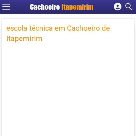
Cachoeiro
Itapemirim
Cadastrar empresa
Fazer login
escola técnica em Cachoeiro de
Criar conta
Itapemirim