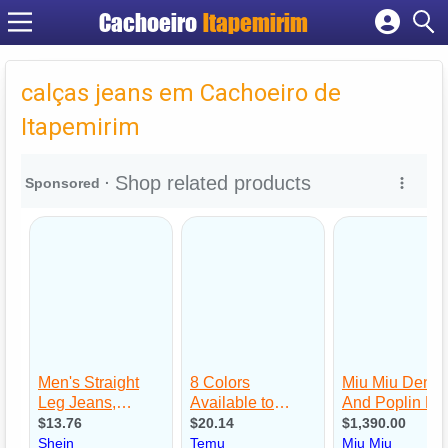
Cachoeiro
Itapemirim
Cadastrar empresa
Fazer login
calças jeans em Cachoeiro de
Criar conta
Itapemirim