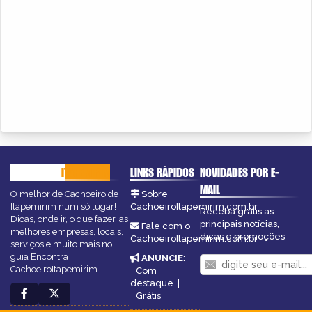
CACHOEIRO
ITAPEMIRIM
LINKS RÁPIDOS
NOVIDADES POR E-
MAIL
O melhor de Cachoeiro de
Sobre
Itapemirim num só lugar!
CachoeiroItapemirim.com.br
Receba grátis as
Dicas, onde ir, o que fazer, as
principais notícias,
Fale com o
melhores empresas, locais,
dicas e promoções
CachoeiroItapemirim.com.br
serviços e muito mais no
guia Encontra
ANUNCIE
:
CachoeiroItapemirim.
Com
destaque
|
Grátis