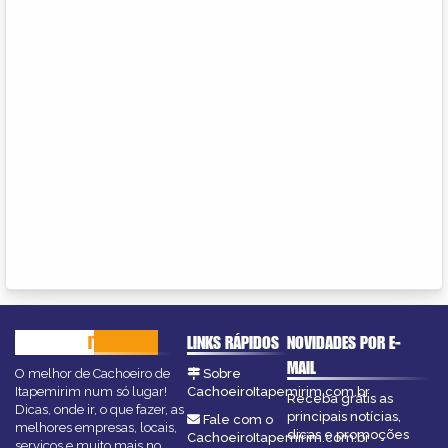
CACHOEIRO
ITAPEMIRIM
LINKS RÁPIDOS
NOVIDADES POR E-
MAIL
O melhor de Cachoeiro de
Sobre
Itapemirim num só lugar!
CachoeiroItapemirim.com.br
Receba grátis as
Dicas, onde ir, o que fazer, as
principais notícias,
Fale com o
melhores empresas, locais,
dicas e promoções
CachoeiroItapemirim.com.br
serviços e muito mais no