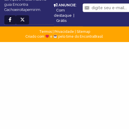
guia Encontra
ANUNCIE
:
CachoeiroItapemirim.
Com
destaque
|
Grátis
Termos
|
Privacidade
|
Sitemap
Criado com
e
pelo time do EncontraBrasil