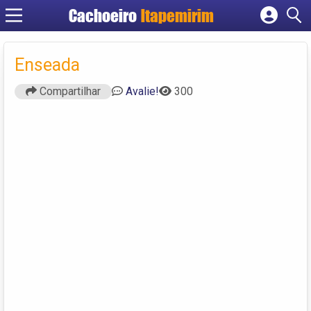
Cachoeiro
Itapemirim
Cadastrar empresa
Fazer login
Enseada
Criar conta
Compartilhar
Avalie!
300