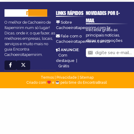
CACHOEIRO
ITAPEMIRIM
LINKS RÁPIDOS
NOVIDADES POR E-
MAIL
O melhor de Cachoeiro de
Sobre
Itapemirim num só lugar!
CachoeiroItapemirim.com.br
Receba grátis as
Dicas, onde ir, o que fazer, as
principais notícias,
Fale com o
melhores empresas, locais,
dicas e promoções
CachoeiroItapemirim.com.br
serviços e muito mais no
guia Encontra
ANUNCIE
:
CachoeiroItapemirim.
Com
destaque
|
Grátis
Termos
|
Privacidade
|
Sitemap
Criado com
e
pelo time do EncontraBrasil