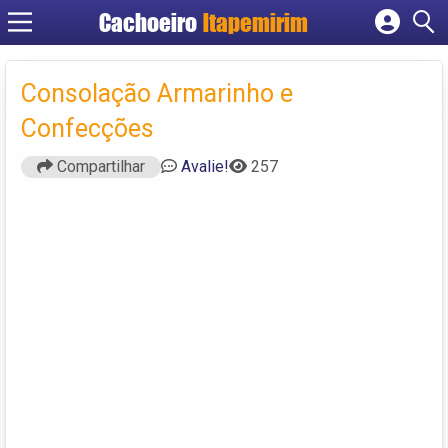
Cachoeiro
Itapemirim
Cadastrar empresa
Fazer login
Consolação Armarinho e
Criar conta
Confecções
Compartilhar
Avalie!
257