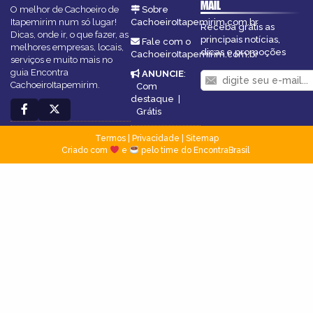
MAIL
O melhor de Cachoeiro de
Sobre
Itapemirim num só lugar!
CachoeiroItapemirim.com.br
Receba grátis as
Dicas, onde ir, o que fazer, as
principais notícias,
Fale com o
melhores empresas, locais,
dicas e promoções
CachoeiroItapemirim.com.br
serviços e muito mais no
guia Encontra
ANUNCIE
:
CachoeiroItapemirim.
Com
destaque
|
Grátis
Termos
|
Privacidade
|
Sitemap
Criado com
e
pelo time do EncontraBrasil