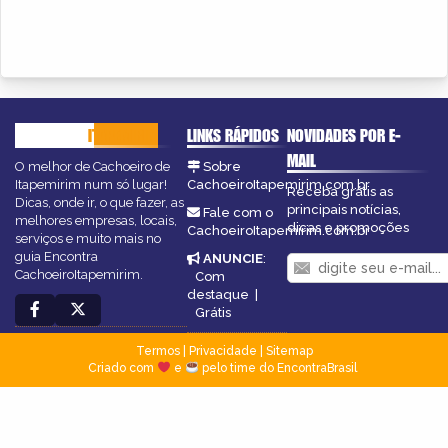
CACHOEIRO
ITAPEMIRIM
LINKS RÁPIDOS
NOVIDADES POR E-
MAIL
O melhor de Cachoeiro de
Sobre
Itapemirim num só lugar!
CachoeiroItapemirim.com.br
Receba grátis as
Dicas, onde ir, o que fazer, as
principais notícias,
Fale com o
melhores empresas, locais,
dicas e promoções
CachoeiroItapemirim.com.br
serviços e muito mais no
guia Encontra
ANUNCIE
:
CachoeiroItapemirim.
Com
destaque
|
Grátis
Termos
|
Privacidade
|
Sitemap
Criado com
e
pelo time do EncontraBrasil