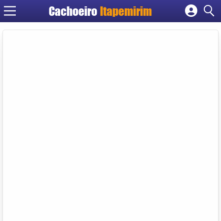
Cachoeiro
Itapemirim
Cadastrar empresa
Fazer login
Criar conta