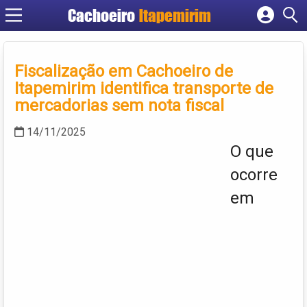
Cachoeiro
Itapemirim
Cadastrar empresa
Fazer login
Fiscalização em Cachoeiro de
Criar conta
Itapemirim identifica transporte de
mercadorias sem nota fiscal
14/11/2025
O que
ocorre
em