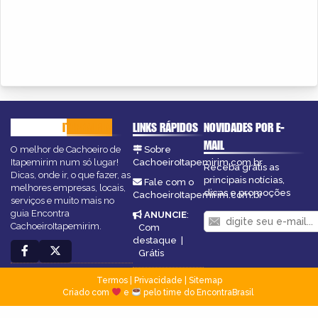
CACHOEIRO
ITAPEMIRIM
LINKS RÁPIDOS
NOVIDADES POR E-
MAIL
O melhor de Cachoeiro de
Sobre
Itapemirim num só lugar!
CachoeiroItapemirim.com.br
Receba grátis as
Dicas, onde ir, o que fazer, as
principais notícias,
Fale com o
melhores empresas, locais,
dicas e promoções
CachoeiroItapemirim.com.br
serviços e muito mais no
guia Encontra
ANUNCIE
:
CachoeiroItapemirim.
Com
destaque
|
Grátis
Termos
|
Privacidade
|
Sitemap
Criado com
e
pelo time do EncontraBrasil