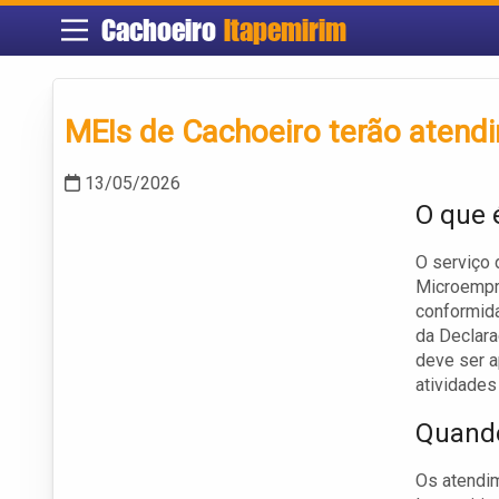
Cachoeiro
Itapemirim
MEIs de Cachoeiro terão atendi
13/05/2026
O que 
O serviço 
Microempr
conformida
da Declar
deve ser a
atividades
Quando
Os atendim