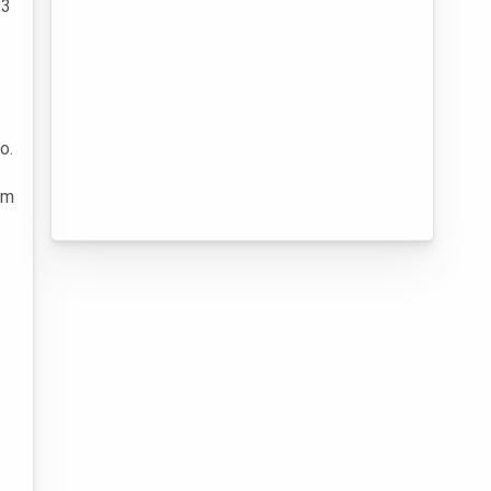
23
o.
am