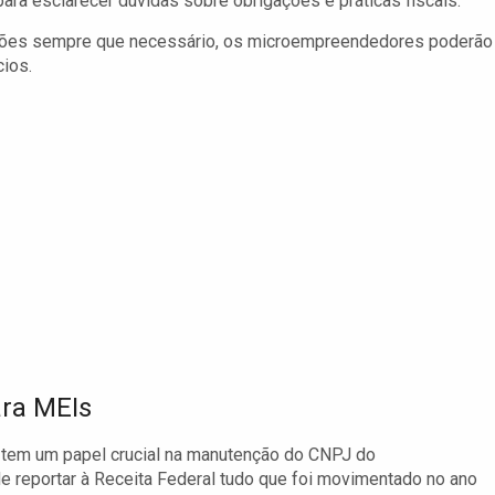
ara esclarecer dúvidas sobre obrigações e práticas fiscais.
ções sempre que necessário, os microempreendedores poderão
cios.
ara MEIs
 tem um papel crucial na manutenção do CNPJ do
e reportar à Receita Federal tudo que foi movimentado no ano