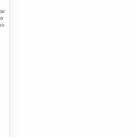
tal
ir
so