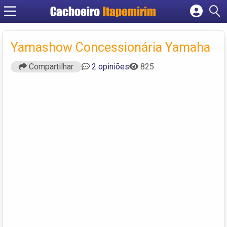
Cachoeiro
Itapemirim
Cadastrar empresa
Fazer login
Yamashow Concessionária Yamaha
Criar conta
Compartilhar
2 opiniões
825