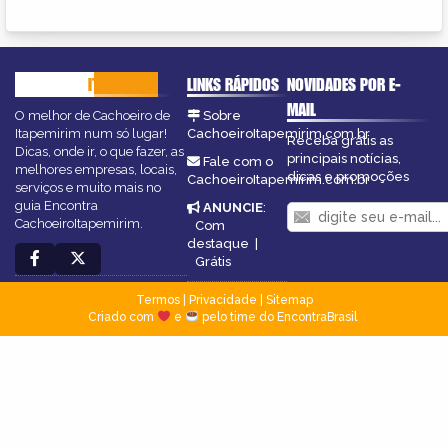
CACHOEIRO
ITAPEMIRIM
LINKS RÁPIDOS
NOVIDADES POR E-
MAIL
O melhor de Cachoeiro de
Sobre
Itapemirim num só lugar!
CachoeiroItapemirim.com.br
Receba grátis as
Dicas, onde ir, o que fazer, as
principais notícias,
Fale com o
melhores empresas, locais,
dicas e promoções
CachoeiroItapemirim.com.br
serviços e muito mais no
guia Encontra
ANUNCIE
:
CachoeiroItapemirim.
Com
destaque
|
Grátis
Termos
|
Privacidade
|
Sitemap
Criado com
e
pelo time do EncontraBrasil