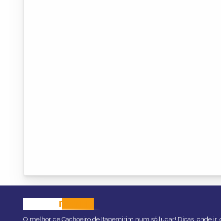
CACHOEIRO
ITAPEMIRIM
O melhor de Cachoeiro de Itapemirim num só lugar! Dicas, onde ir, o