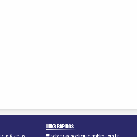
LINKS RÁPIDOS
 que fazer, as
Sobre CachoeiroItapemirim.com.br