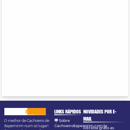
CACHOEIRO
ITAPEMIRIM
LINKS RÁPIDOS
NOVIDADES POR E-
MAIL
O melhor de Cachoeiro de
Sobre
Itapemirim num só lugar!
CachoeiroItapemirim.com.br
Receba grátis as