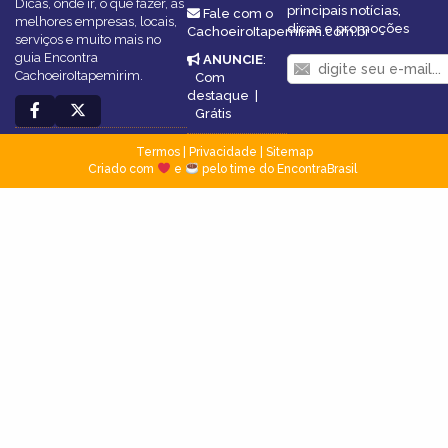
Dicas, onde ir, o que fazer, as
principais notícias,
Fale com o
melhores empresas, locais,
dicas e promoções
CachoeiroItapemirim.com.br
serviços e muito mais no
guia Encontra
ANUNCIE
:
CachoeiroItapemirim.
Com
destaque
|
Grátis
Termos
|
Privacidade
|
Sitemap
Criado com
e
pelo time do EncontraBrasil