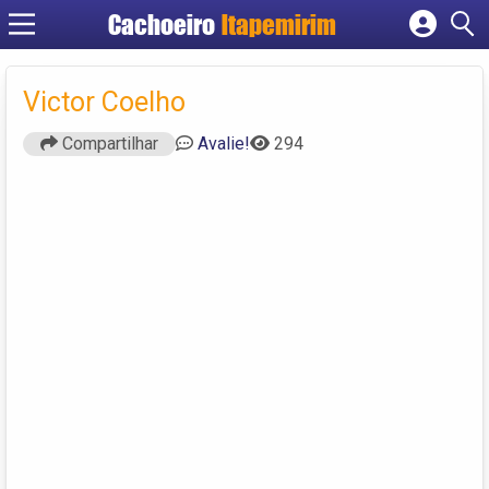
Cachoeiro
Itapemirim
Cadastrar empresa
Fazer login
Victor Coelho
Criar conta
Compartilhar
Avalie!
294