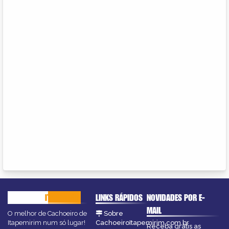
CACHOEIRO
ITAPEMIRIM
LINKS RÁPIDOS
NOVIDADES POR E-
MAIL
O melhor de Cachoeiro de
Sobre
Itapemirim num só lugar!
CachoeiroItapemirim.com.br
Receba grátis as