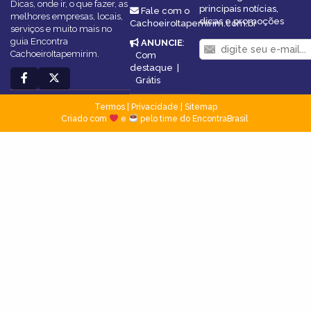
Dicas, onde ir, o que fazer, as
principais notícias,
Fale com o
melhores empresas, locais,
dicas e promoções
CachoeiroItapemirim.com.br
serviços e muito mais no
guia Encontra
ANUNCIE
:
CachoeiroItapemirim.
Com
destaque
|
Grátis
Termos
|
Privacidade
|
Sitemap
Criado com
e
pelo time do EncontraBrasil