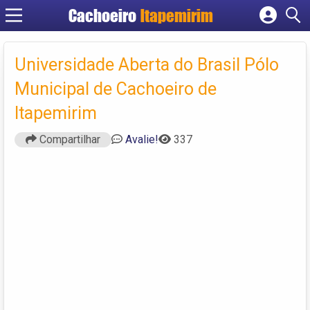
Cachoeiro
Itapemirim
Cadastrar empresa
Fazer login
Universidade Aberta do Brasil Pólo
Criar conta
Municipal de Cachoeiro de
Itapemirim
Compartilhar
Avalie!
337