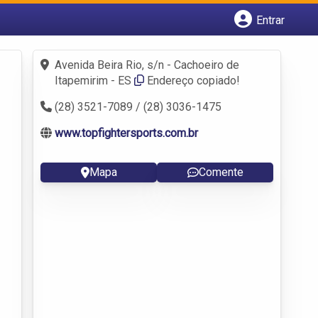
Entrar
Cadastrar empresa
Fazer login
Avenida Beira Rio, s/n - Cachoeiro de
Criar conta
Itapemirim - ES
Endereço copiado!
(28) 3521-7089 / (28) 3036-1475
www.topfightersports.com.br
Mapa
Comente