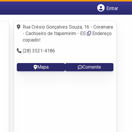
Entrar
Cadastrar empresa
Fazer login
Rua Crésio Gonçalves Souza, 16 - Coramara
Criar conta
- Cachoeiro de Itapemirim - ES
Endereço
copiado!
(28) 3521-4186
Mapa
Comente