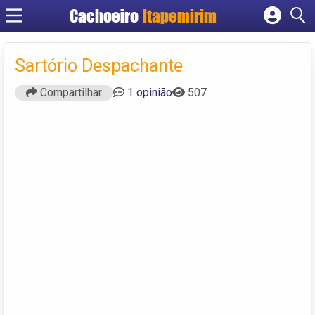
Cachoeiro
Itapemirim
Cadastrar empresa
Fazer login
Sartório Despachante
Criar conta
Compartilhar
1 opinião
507