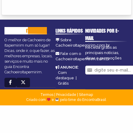
CACHOEIRO
ITAPEMIRIM
LINKS RÁPIDOS
NOVIDADES POR E-
MAIL
O melhor de Cachoeiro de
Sobre
Itapemirim num só lugar!
CachoeiroItapemirim.com.br
Receba grátis as
Dicas, onde ir, o que fazer, as
principais notícias,
Fale com o
melhores empresas, locais,
dicas e promoções
CachoeiroItapemirim.com.br
serviços e muito mais no
guia Encontra
ANUNCIE
:
CachoeiroItapemirim.
Com
destaque
|
Grátis
Termos
|
Privacidade
|
Sitemap
Criado com
e
pelo time do EncontraBrasil