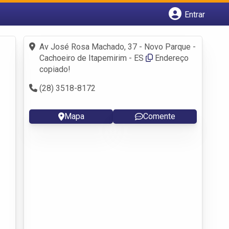
Entrar
Cadastrar empresa
Fazer login
Av José Rosa Machado, 37 - Novo Parque -
Criar conta
Cachoeiro de Itapemirim - ES
Endereço
copiado!
(28) 3518-8172
Mapa
Comente