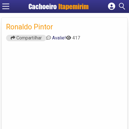
Cachoeiro
Itapemirim
Cadastrar empresa
Fazer login
Ronaldo Pintor
Criar conta
Compartilhar
Avalie!
417