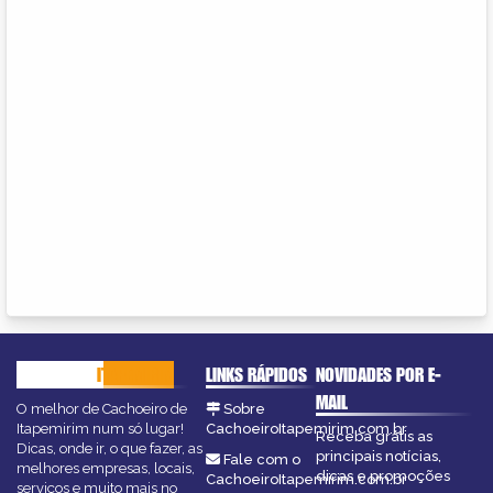
CACHOEIRO
ITAPEMIRIM
LINKS RÁPIDOS
NOVIDADES POR E-
MAIL
O melhor de Cachoeiro de
Sobre
Itapemirim num só lugar!
CachoeiroItapemirim.com.br
Receba grátis as
Dicas, onde ir, o que fazer, as
principais notícias,
Fale com o
melhores empresas, locais,
dicas e promoções
CachoeiroItapemirim.com.br
serviços e muito mais no