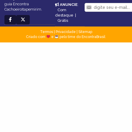
guia Encontra
ANUNCIE
:
CachoeiroItapemirim.
Com
destaque
|
Grátis
Termos
|
Privacidade
|
Sitemap
Criado com
e
pelo time do EncontraBrasil