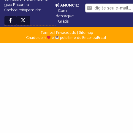
guia Encontra
ANUNCIE
:
CachoeiroItapemirim.
Com
destaque
|
Grátis
Termos
|
Privacidade
|
Sitemap
Criado com
e
pelo time do EncontraBrasil