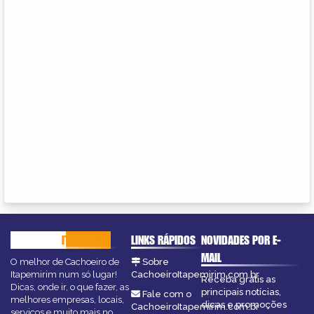
CACHOEIRO
ITAPEMIRIM
LINKS RÁPIDOS
NOVIDADES POR E-
MAIL
O melhor de Cachoeiro de
Sobre
Itapemirim num só lugar!
CachoeiroItapemirim.com.br
Receba grátis as
Dicas, onde ir, o que fazer, as
principais notícias,
Fale com o
melhores empresas, locais,
dicas e promoções
CachoeiroItapemirim.com.br
serviços e muito mais no