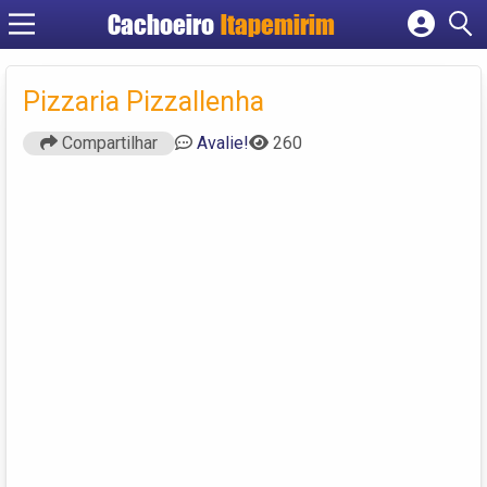
Cachoeiro
Itapemirim
Cadastrar empresa
Fazer login
Pizzaria Pizzallenha
Criar conta
Compartilhar
Avalie!
260