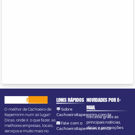
CACHOEIRO
ITAPEMIRIM
LINKS RÁPIDOS
NOVIDADES POR E-
MAIL
O melhor de Cachoeiro de
Sobre
Itapemirim num só lugar!
CachoeiroItapemirim.com.br
Receba grátis as
Dicas, onde ir, o que fazer, as
principais notícias,
Fale com o
melhores empresas, locais,
dicas e promoções
CachoeiroItapemirim.com.br
serviços e muito mais no