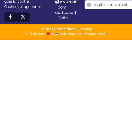
guia Encontra
ANUNCIE
:
CachoeiroItapemirim.
Com
destaque
|
Grátis
Termos
|
Privacidade
|
Sitemap
Criado com
e
pelo time do EncontraBrasil