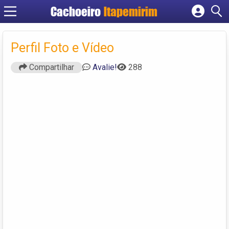
Cachoeiro
Itapemirim
Cadastrar empresa
Fazer login
Perfil Foto e Vídeo
Criar conta
Compartilhar
Avalie!
288