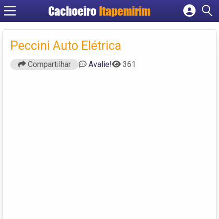
Cachoeiro
Itapemirim
Cadastrar empresa
Fazer login
Peccini Auto Elétrica
Criar conta
Compartilhar
Avalie!
361