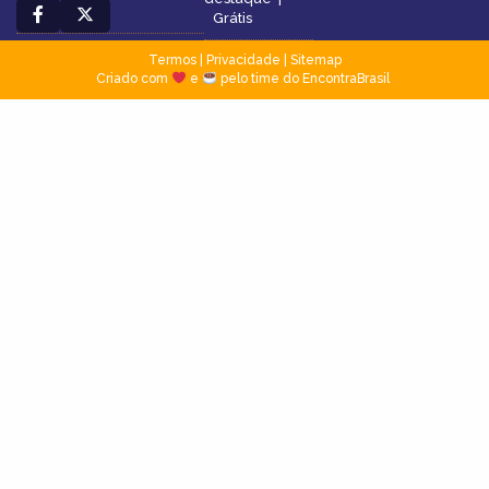
Grátis
Termos
|
Privacidade
|
Sitemap
Criado com
e
pelo time do EncontraBrasil