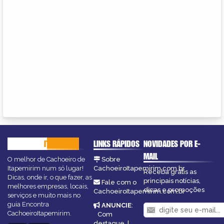
CACHOEIRO
ITAPEMIRIM
LINKS RÁPIDOS
NOVIDADES POR E-
MAIL
O melhor de Cachoeiro de
Sobre
Itapemirim num só lugar!
CachoeiroItapemirim.com.br
Receba grátis as
Dicas, onde ir, o que fazer, as
principais notícias,
Fale com o
melhores empresas, locais,
dicas e promoções
CachoeiroItapemirim.com.br
serviços e muito mais no
guia Encontra
ANUNCIE
:
CachoeiroItapemirim.
Com
destaque
|