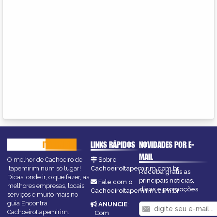
CACHOEIRO
ITAPEMIRIM
LINKS RÁPIDOS
NOVIDADES POR E-
MAIL
O melhor de Cachoeiro de
Sobre
Itapemirim num só lugar!
CachoeiroItapemirim.com.br
Receba grátis as
Dicas, onde ir, o que fazer, as
principais notícias,
Fale com o
melhores empresas, locais,
dicas e promoções
CachoeiroItapemirim.com.br
serviços e muito mais no
guia Encontra
ANUNCIE
:
CachoeiroItapemirim.
Com