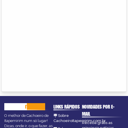
CACHOEIRO
ITAPEMIRIM
LINKS RÁPIDOS
NOVIDADES POR E-
MAIL
O melhor de Cachoeiro de
Sobre
Itapemirim num só lugar!
CachoeiroItapemirim.com.br
Receba grátis as
Dicas, onde ir, o que fazer, as
principais notícias,