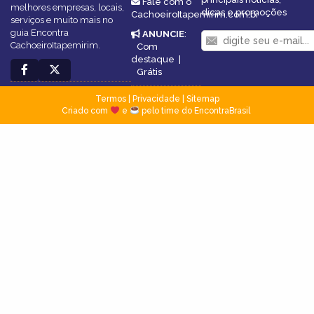
Fale com o
melhores empresas, locais,
dicas e promoções
CachoeiroItapemirim.com.br
serviços e muito mais no
guia Encontra
ANUNCIE
:
CachoeiroItapemirim.
Com
destaque
|
Grátis
Termos
|
Privacidade
|
Sitemap
Criado com
e
pelo time do EncontraBrasil