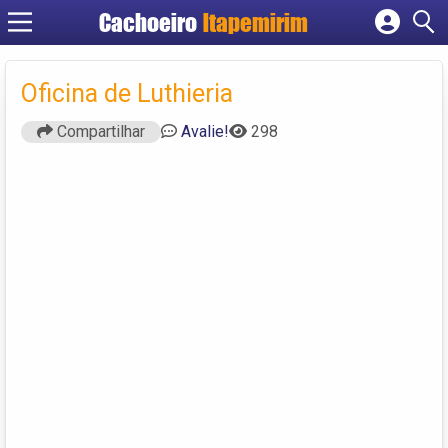
Cachoeiro
Itapemirim
Cadastrar empresa
Fazer login
Oficina de Luthieria
Criar conta
Compartilhar
Avalie!
298