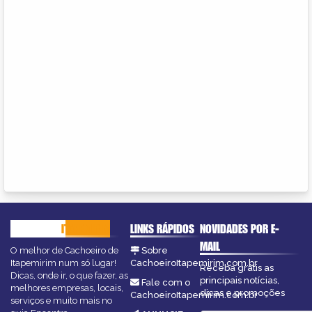
CACHOEIRO
ITAPEMIRIM
LINKS RÁPIDOS
NOVIDADES POR E-
MAIL
O melhor de Cachoeiro de
Sobre
Itapemirim num só lugar!
CachoeiroItapemirim.com.br
Receba grátis as
Dicas, onde ir, o que fazer, as
principais notícias,
Fale com o
melhores empresas, locais,
dicas e promoções
CachoeiroItapemirim.com.br
serviços e muito mais no