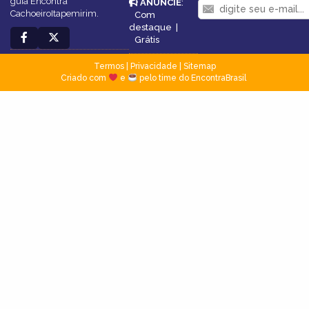
guia Encontra
ANUNCIE
:
CachoeiroItapemirim.
Com
destaque
|
Grátis
Termos
|
Privacidade
|
Sitemap
Criado com
e
pelo time do EncontraBrasil