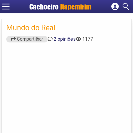
Cachoeiro
Itapemirim
Cadastrar empresa
Fazer login
Mundo do Real
Criar conta
Compartilhar
2 opiniões
1177