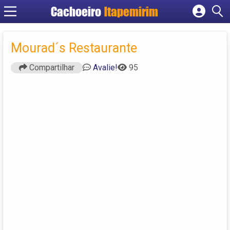
Cachoeiro
Itapemirim
Cadastrar empresa
Fazer login
Mourad´s Restaurante
Criar conta
Compartilhar
Avalie!
95