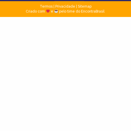
Termos
|
Privacidade
|
Sitemap
Criado com
e
pelo time do EncontraBrasil