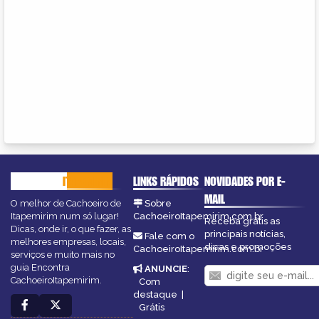
CACHOEIRO
ITAPEMIRIM
LINKS RÁPIDOS
NOVIDADES POR E-
MAIL
O melhor de Cachoeiro de
Sobre
Itapemirim num só lugar!
CachoeiroItapemirim.com.br
Receba grátis as
Dicas, onde ir, o que fazer, as
principais notícias,
Fale com o
melhores empresas, locais,
dicas e promoções
CachoeiroItapemirim.com.br
serviços e muito mais no
guia Encontra
ANUNCIE
:
CachoeiroItapemirim.
Com
destaque
|
Grátis