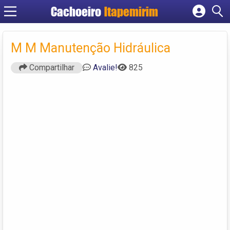
Cachoeiro
Itapemirim
Cadastrar empresa
Fazer login
M M Manutenção Hidráulica
Criar conta
Compartilhar
Avalie!
825