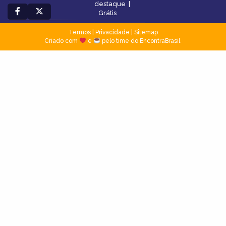
destaque
|
Grátis
Termos
|
Privacidade
|
Sitemap
Criado com
e
pelo time do EncontraBrasil