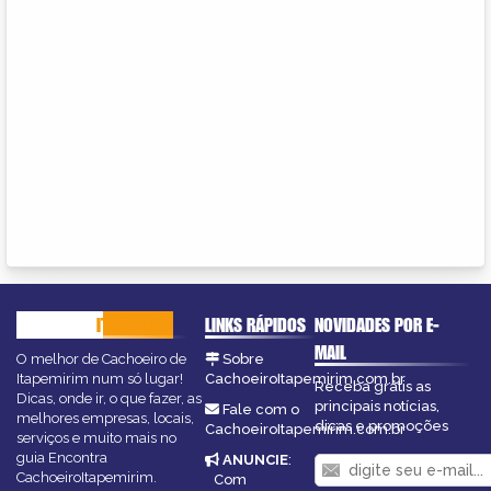
CACHOEIRO
ITAPEMIRIM
LINKS RÁPIDOS
NOVIDADES POR E-
MAIL
O melhor de Cachoeiro de
Sobre
Itapemirim num só lugar!
CachoeiroItapemirim.com.br
Receba grátis as
Dicas, onde ir, o que fazer, as
principais notícias,
Fale com o
melhores empresas, locais,
dicas e promoções
CachoeiroItapemirim.com.br
serviços e muito mais no
guia Encontra
ANUNCIE
:
CachoeiroItapemirim.
Com