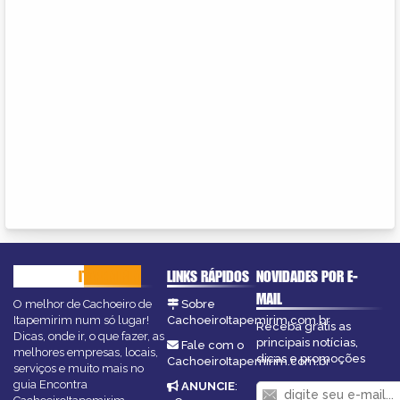
CACHOEIRO
ITAPEMIRIM
LINKS RÁPIDOS
NOVIDADES POR E-
MAIL
O melhor de Cachoeiro de
Sobre
Itapemirim num só lugar!
CachoeiroItapemirim.com.br
Receba grátis as
Dicas, onde ir, o que fazer, as
principais notícias,
Fale com o
melhores empresas, locais,
dicas e promoções
CachoeiroItapemirim.com.br
serviços e muito mais no
guia Encontra
ANUNCIE
: