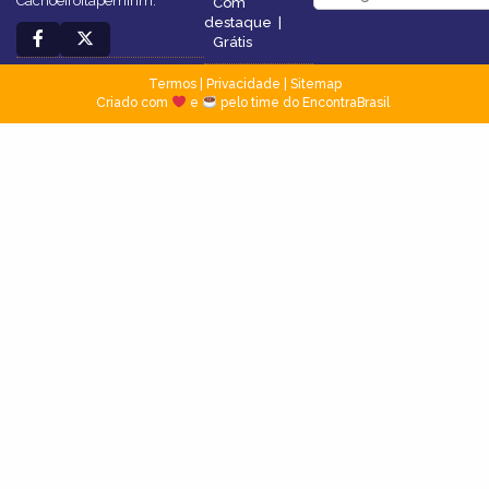
CachoeiroItapemirim.
Com
destaque
|
Grátis
Termos
|
Privacidade
|
Sitemap
Criado com
e
pelo time do EncontraBrasil