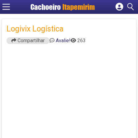
Cachoeiro
Itapemirim
Cadastrar empresa
Fazer login
Logivix Logística
Criar conta
Compartilhar
Avalie!
263