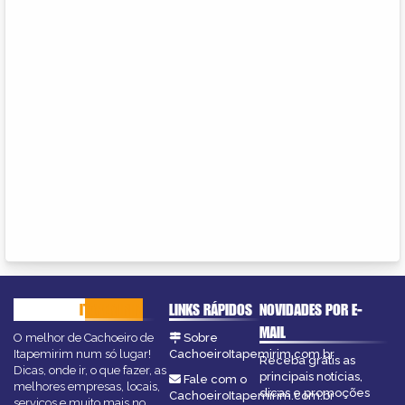
CACHOEIRO
ITAPEMIRIM
LINKS RÁPIDOS
NOVIDADES POR E-
MAIL
O melhor de Cachoeiro de
Sobre
Itapemirim num só lugar!
CachoeiroItapemirim.com.br
Receba grátis as
Dicas, onde ir, o que fazer, as
principais notícias,
Fale com o
melhores empresas, locais,
dicas e promoções
CachoeiroItapemirim.com.br
serviços e muito mais no