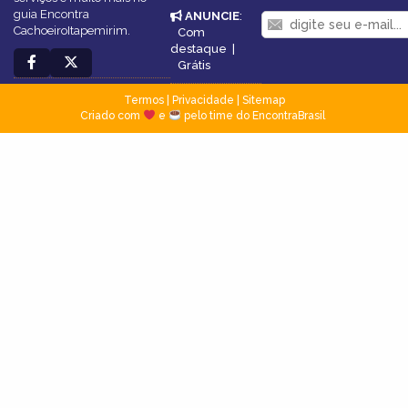
guia Encontra
ANUNCIE
:
CachoeiroItapemirim.
Com
destaque
|
Grátis
Termos
|
Privacidade
|
Sitemap
Criado com
e
pelo time do EncontraBrasil