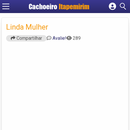
Cachoeiro
Itapemirim
Cadastrar empresa
Fazer login
Linda Mulher
Criar conta
Compartilhar
Avalie!
289