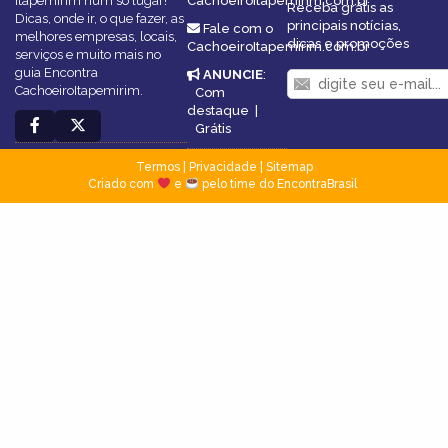
Itapemirim num só lugar!
CachoeiroItapemirim.com.br
Receba grátis as
Dicas, onde ir, o que fazer, as
principais notícias,
Fale com o
melhores empresas, locais,
dicas e promoções
CachoeiroItapemirim.com.br
serviços e muito mais no
guia Encontra
ANUNCIE
:
CachoeiroItapemirim.
Com
destaque
|
Grátis
Termos
|
Privacidade
|
Sitemap
Criado com
e
pelo time do EncontraBrasil