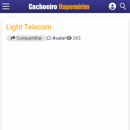
Cachoeiro
Itapemirim
Cadastrar empresa
Fazer login
Light Telecom
Criar conta
Compartilhar
Avalie!
265