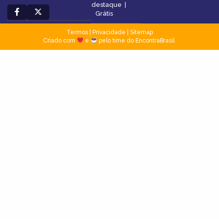
destaque
|
Grátis
Termos
|
Privacidade
|
Sitemap
Criado com
e
pelo time do EncontraBrasil