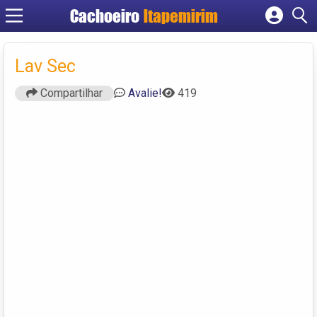
Cachoeiro
Itapemirim
Cadastrar empresa
Fazer login
Lav Sec
Criar conta
Compartilhar
Avalie!
419