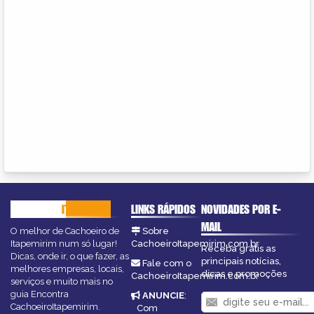
CACHOEIRO
ITAPEMIRIM
LINKS RÁPIDOS
NOVIDADES POR E-
MAIL
O melhor de Cachoeiro de
Sobre
Itapemirim num só lugar!
CachoeiroItapemirim.com.br
Receba grátis as
Dicas, onde ir, o que fazer, as
principais notícias,
Fale com o
melhores empresas, locais,
dicas e promoções
CachoeiroItapemirim.com.br
serviços e muito mais no
guia Encontra
ANUNCIE
:
CachoeiroItapemirim.
Com